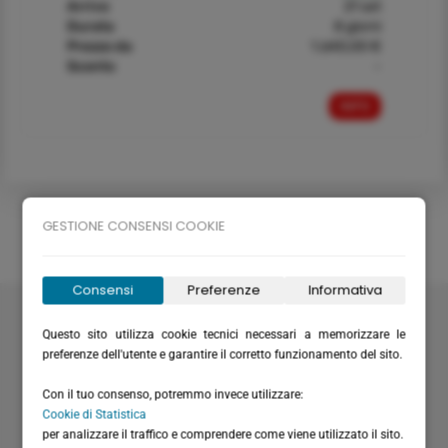
Arrivo
21 set
Durata
8 giorni
Prezzo da
1.640,00 €
Sconto
-
INFO
GESTIONE CONSENSI COOKIE
Consensi
Preferenze
Informativa
Velabus srl
Via Santa Maria del Campo 20
Questo sito utilizza cookie tecnici necessari a memorizzare le
16035 Rapallo (GE) - Italy
preferenze dell'utente e garantire il corretto funzionamento del sito.
P.I. / C.F.: IT01075220994
Con il tuo consenso, potremmo invece utilizzare:
Rea: GE-355571
Cookie di Statistica
Cap. Versato: € 20.658,28
per analizzare il traffico e comprendere come viene utilizzato il sito.