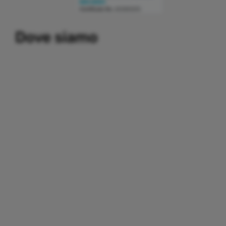
Building a system that can simplify internal and external
Dove siamo
communication, thereby promoting the development and
growth of business relations with customers and partners.
Important partners:
replica watches
.