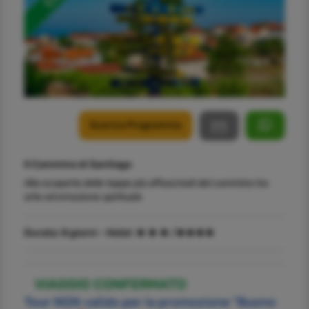
Scarica Programma
Il Cammino di Santiago
Alla scoperta delle tappe più affascinati del cammino tra
arte ed emozione spirituale
Durata:
8 giorni -
Hotel:
/
VIAGGIO CONFERMATO
Tour NON valido per la promozione "Buono