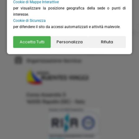
Cookie di Mappe Interattive
(+39) 0185 51306
per visualizzare la posizione geografica della sede o punti di
(+39) 366 6151711 - solo WhatsApp
interesse.
Cookie di Sicurezza
(+39) 0185 230262
per difendere il sito da accessi automatizzati e attività malevole.
info@velabus.it
- www.velabus.it
Accetta Tutti
Personalizza
Rifiuta
velabus@pec.it
velabus.fatturelettroniche@pec.it
Organizzazione tecnica:
Corso Assereto 3
16035 Rapallo (GE) - Italy