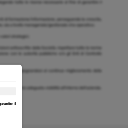
egando tutte le risorse necessarie al fine di garantire il
ti di formazione/informazione, perseguendo la crescita,
ane, sia a livello manageriale/gestionale che operativo;
valori strategici;
izioni sottoscritte dalla Società; rispettare tutte le norme
one con le autorità pubbliche e/o gli Enti di Controllo
ropri spazi, impegnandosi al continuo miglioramento della
endale e darne adeguata visibilità all'interno dell'azienda.
rantire il