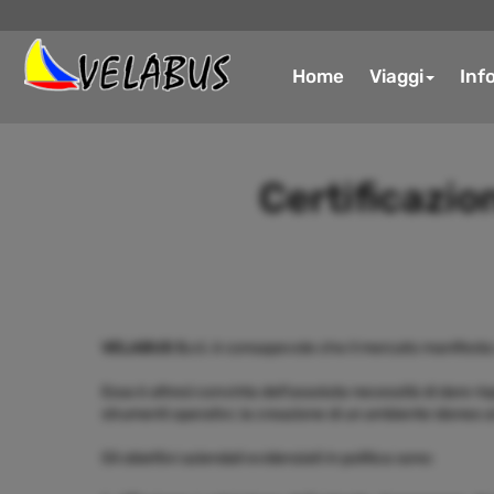
Home
Viaggi
Inf
Certificazio
VELABUS S.r.l.
è consapevole che il mercato manifesta cre
Essa è altresì convinta dell'assoluta necessità di dare ri
strumenti operativi, la creazione di un ambiente idoneo al
Gli obiettivi aziendali evidenziati in politica sono: