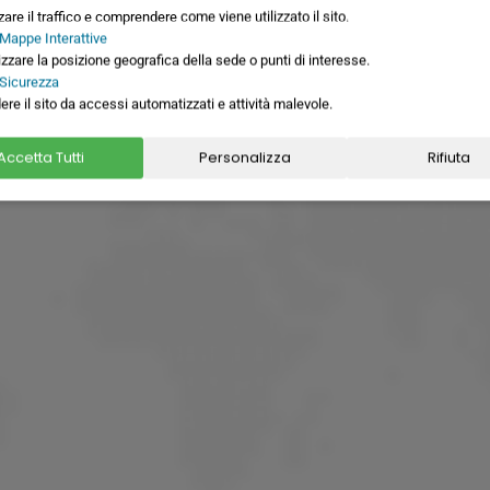
zare il traffico e comprendere come viene utilizzato il sito.
siamo
 Mappe Interattive
izzare la posizione geografica della sede o punti di interesse.
 Sicurezza
ere il sito da accessi automatizzati e attività malevole.
Accetta Tutti
Personalizza
Rifiuta