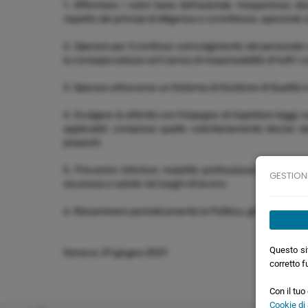
1. Affermare i valori base dell'azienda: trasparenza, des
rispetto dei principi di diligenza e correttezza, operando 
2. Operare per il continuo coinvolgimento del personal
la consapevolezza ed il senso di responsabilità di tutti i 
3. Operare attraverso un Sistema di Gestione di Qualità in 
4. Svolgere le attività con l'impegno di rispettare leggi, 
applicabili, comprese quelle volontariamente decise da
preposti;
5. Prevenire infortuni, malattie professionali e danni a
GESTION
sicurezza e salute nei luoghi di lavoro;
6. Riesaminare periodicamente la Politica, gli Obiettivi, i
Questo sit
Genova, 01 giugno 2021
corretto f
Con il tu
Cookie di 