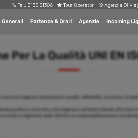
Tel.:
0185 51306
Tour Operator
Agenzia Di Via
o Generali
Partenze & Orari
Agenzie
Incoming Lig
ne Per La Qualità UNI EN 
scenti esigenze di prestazioni, qualità, affidabilità, sicurezza, di rispe
sposta positiva e concreta a tali esigenze e pertanto intende affrontare 
 corretto svolgimento delle attività e la responsabilizzazione coordinata