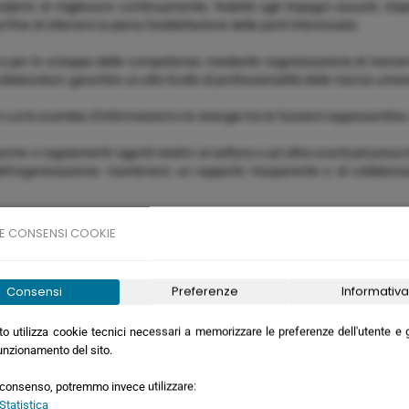
iderio di migliorarsi continuamente, fedeltà agli impegni assunti, impi
al fine di ottenere la piena Soddisfazione delle parti interessate;
e e per lo sviluppo delle competenze, mediante organizzazione di momen
collaboratori; garantire un alto livello di professionalità delle risorse um
cui lo scambio d'informazioni e le sinergie tra le funzioni rappresentino 
norme e regolamenti vigenti relativi al settore e ad altre eventuali prescr
ll'organizzazione: mantenere un rapporto trasparente e di collaborazi
lla salute dei lavoratori, incluse le imprese terze che lavorano nei p
E CONSENSI COOKIE
 Traguardi e relativi programmi di attuazione ed il Sistema di Gestione Azi
Consensi
Preferenze
Informativa
o utilizza cookie tecnici necessari a memorizzare le preferenze dell'utente e ga
unzionamento del sito.
o consenso, potremmo invece utilizzare:
Statistica