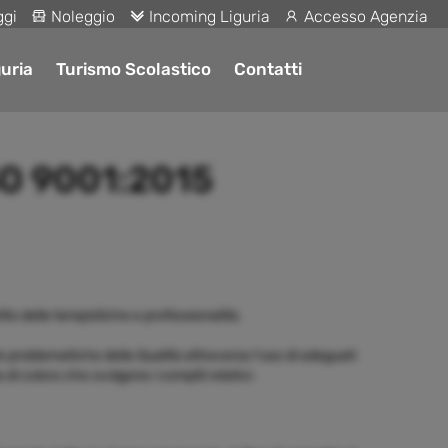
ggi
Noleggio
Incoming Liguria
Accesso Agenzia
uria
Turismo Scolastico
Contatti
ISO 9001:2015
tto delle tempistiche e professionalità.
le problematiche della Qualità attraverso l'uso di adeguati
 di coloro che svolgono i compiti relativi.