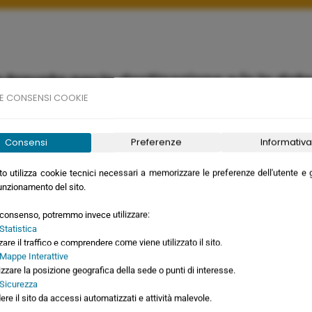
trovato per la destinazione e/o le date i
E CONSENSI COOKIE
Consensi
Preferenze
Informativa
o utilizza cookie tecnici necessari a memorizzare le preferenze dell'utente e ga
siamo
unzionamento del sito.
o consenso, potremmo invece utilizzare:
Statistica
zare il traffico e comprendere come viene utilizzato il sito.
 Mappe Interattive
izzare la posizione geografica della sede o punti di interesse.
 Sicurezza
ere il sito da accessi automatizzati e attività malevole.