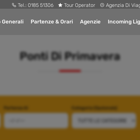
Tel.:
0185 51306
Tour Operator
Agenzia Di Via
o Generali
Partenze & Orari
Agenzie
Incoming Lig
Ponti Di Primavera
Partenza Al
Categoria (Opzionale)