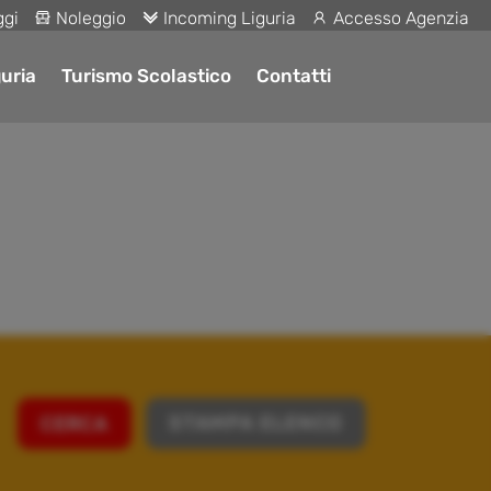
ggi
Noleggio
Incoming Liguria
Accesso Agenzia
uria
Turismo Scolastico
Contatti
STAMPA ELENCO