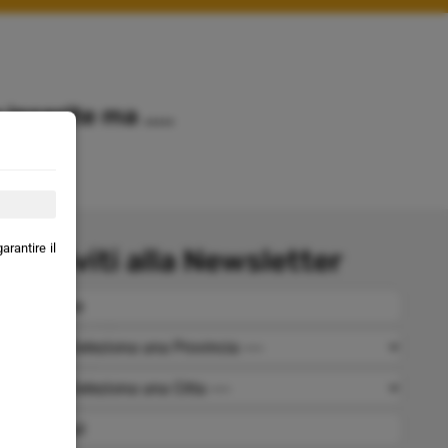
nserite ma .....
rantire il
Iscriviti alla Newsletter