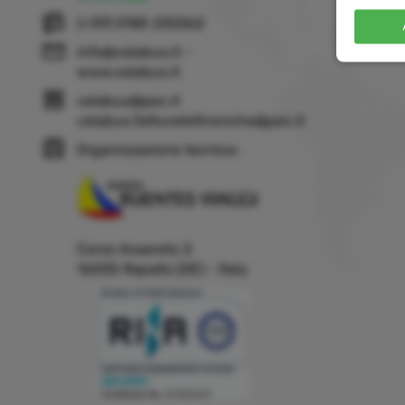
(+39) 0185 230262
info@velabus.it
-
www.velabus.it
velabus@pec.it
velabus.fatturelettroniche@pec.it
Organizzazione tecnica:
Corso Assereto 3
16035 Rapallo (GE) - Italy