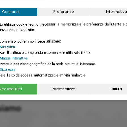
eb
Consensi
Preferenze
Informativa
nata
o utilizza cookie tecnici necessari a memorizzare le preferenze dell'utente e ga
unzionamento del sito.
GLI VIAGGIO
o consenso, potremmo invece utilizzare:
Statistica
zare il traffico e comprendere come viene utilizzato il sito.
 Mappe Interattive
izzare la posizione geografica della sede o punti di interesse.
 Sicurezza
ere il sito da accessi automatizzati e attività malevole.
Accetta Tutti
Personalizza
Rifiuta
siamo