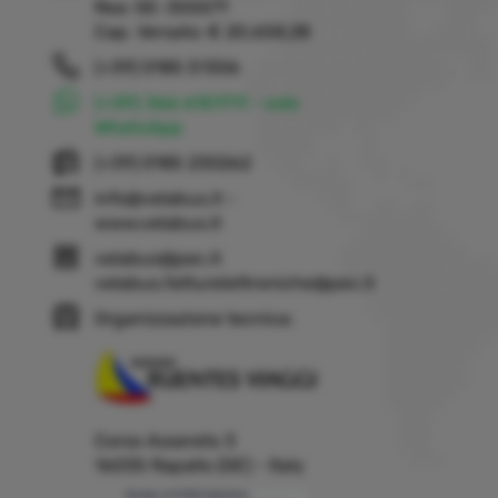
Rea: GE-355571
Cap. Versato: € 20.658,28
(+39) 0185 51306
(+39) 366 6151711 - solo
WhatsApp
(+39) 0185 230262
info@velabus.it
-
www.velabus.it
velabus@pec.it
velabus.fatturelettroniche@pec.it
Organizzazione tecnica:
Corso Assereto 3
16035 Rapallo (GE) - Italy