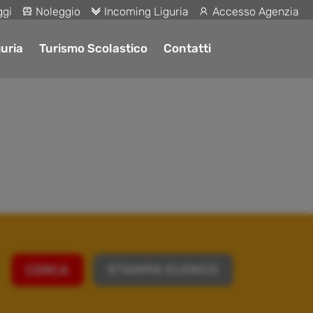
ggi
Noleggio
Incoming Liguria
Accesso Agenzia
uria
Turismo Scolastico
Contatti
STAMPA ELENCO