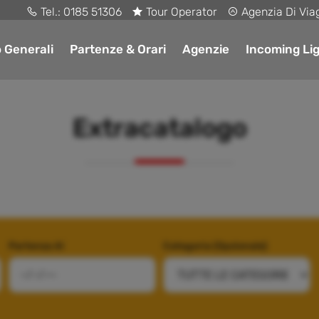
Tel.:
0185 51306
Tour Operator
Agenzia Di Via
o Generali
Partenze & Orari
Agenzie
Incoming Lig
Extracatalogo
Partenza Al
Categoria (Opzionale)