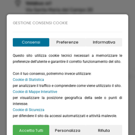
Velabus srl
Via Santa Maria del Campo 20
16035 Rapallo (GE) - Italy
GESTIONE CONSENSI COOKIE
P.I. / C.F.: IT01075220994
Rea: GE-355571
Cap. Versato: € 20.658,28
Consensi
Preferenze
Informativa
(+39) 0185 51306
Questo sito utilizza cookie tecnici necessari a memorizzare le
(+39) 366 6151711 - solo WhatsApp
preferenze dell'utente e garantire il corretto funzionamento del sito.
(+39) 0185 230262
Con il tuo consenso, potremmo invece utilizzare:
info@velabus.it
- www.velabus.it
Cookie di Statistica
per analizzare il traffico e comprendere come viene utilizzato il sito.
velabus@pec.it
Cookie di Mappe Interattive
velabus.fatturelettroniche@pec.it
per visualizzare la posizione geografica della sede o punti di
Organizzazione tecnica:
interesse.
Cookie di Sicurezza
per difendere il sito da accessi automatizzati e attività malevole.
Accetta Tutti
Personalizza
Rifiuta