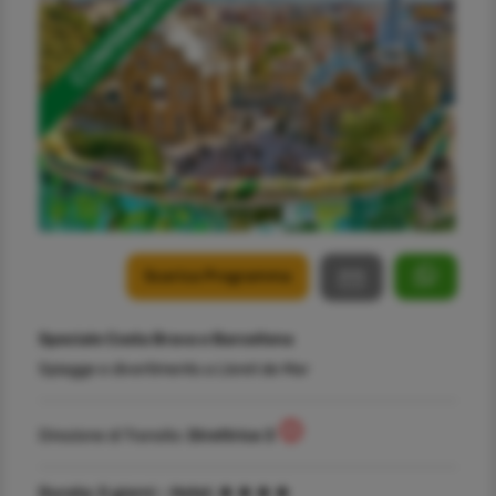
Scarica Programma
Speciale Costa Brava e Barcellona
Spiagge e divertimento a Lloret de Mar
Direzione di Transito:
Direttrice 3
Durata:
5 giorni -
Hotel: