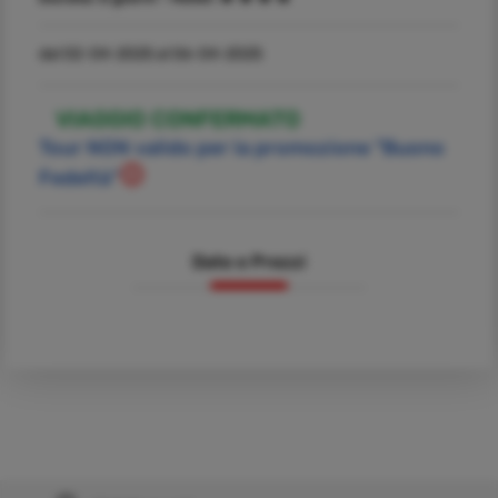
dal 02-04-2025 al 06-04-2025
VIAGGIO CONFERMATO
Tour NON valido per la promozione "Buono
Fedeltà"
Date e Prezzi