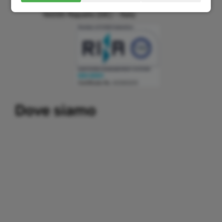
Corso Assereto 3
16035 Rapallo (GE) - Italy
Building a system that can simplify internal and external
Dove siamo
communication, thereby promoting the development and
growth of business relations with customers and partners.
Important partners:
replica watches
.