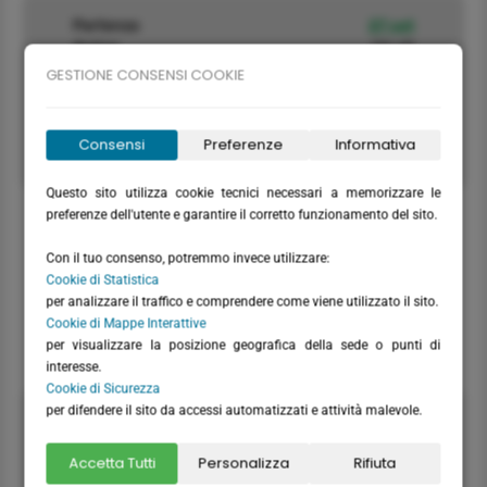
Partenza
27 set
Arrivo
04 ott
Durata
8 giorni
GESTIONE CONSENSI COOKIE
Prezzo da
999,00 €
Sconto
-
Consensi
Preferenze
Informativa
INFO
Questo sito utilizza cookie tecnici necessari a memorizzare le
preferenze dell'utente e garantire il corretto funzionamento del sito.
Partenza
04 ott
Arrivo
11 ott
Con il tuo consenso, potremmo invece utilizzare:
Durata
8 giorni
Cookie di Statistica
Prezzo da
999,00 €
per analizzare il traffico e comprendere come viene utilizzato il sito.
Sconto
-
Cookie di Mappe Interattive
per visualizzare la posizione geografica della sede o punti di
INFO
interesse.
Cookie di Sicurezza
per difendere il sito da accessi automatizzati e attività malevole.
Partenza
11 ott
Arrivo
18 ott
Accetta Tutti
Personalizza
Rifiuta
Durata
8 giorni
Prezzo da
999,00 €