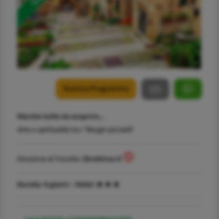
Scarica Programma
Marche tutte da scoprire...
Arte e spiritualità tra i "Borghi più belli"
Direzione di Transito:
Direttrice 2
Durata:
4 giorni -
Hotel: