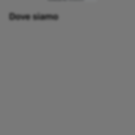
Building a system that can simplify internal and external
Dove siamo
communication, thereby promoting the development and
growth of business relations with customers and partners.
Important partners:
replica watches
.