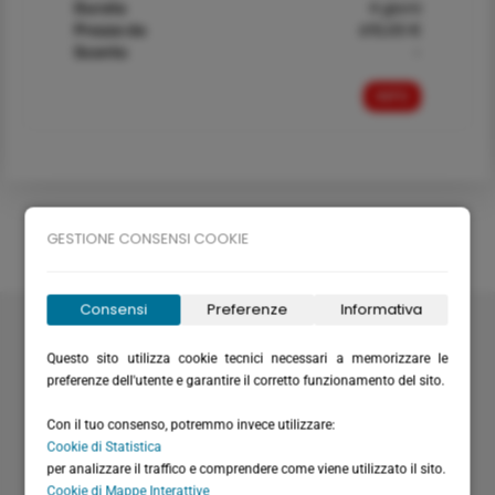
Durata
4 giorni
Prezzo da
615,00 €
Sconto
-
INFO
GESTIONE CONSENSI COOKIE
Consensi
Preferenze
Informativa
Velabus srl
Via Santa Maria del Campo 20
Questo sito utilizza cookie tecnici necessari a memorizzare le
16035 Rapallo (GE) - Italy
preferenze dell'utente e garantire il corretto funzionamento del sito.
P.I. / C.F.: IT01075220994
Con il tuo consenso, potremmo invece utilizzare:
Rea: GE-355571
Cookie di Statistica
Cap. Versato: € 20.658,28
per analizzare il traffico e comprendere come viene utilizzato il sito.
(+39) 0185 51306
Cookie di Mappe Interattive