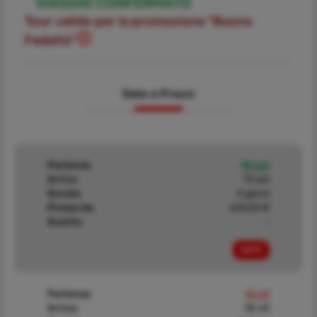
VIAGGIO CONFERMATO
Tour valido per la promozione "Buono
Fedeltà"
Date e Prezzi
Partenza
10 set
Arrivo
13 set
Durata
4 giorni
Prezzo da
615,00 €
Sconto
-
INFO
Partenza
15 ott
Arrivo
18 ott