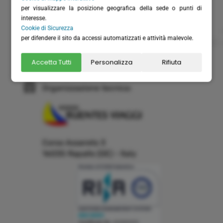
per visualizzare la posizione geografica della sede o punti di
(+39) 366 6151711 - solo WhatsApp
interesse.
(+39) 0185 230262
Cookie di Sicurezza
per difendere il sito da accessi automatizzati e attività malevole.
info@velabus.it
- www.velabus.it
velabus@pec.it
Accetta Tutti
Personalizza
Rifiuta
velabus.fatturelettroniche@pec.it
Organizzazione tecnica:
Corso Assereto 3
16035 Rapallo (GE) - Italy