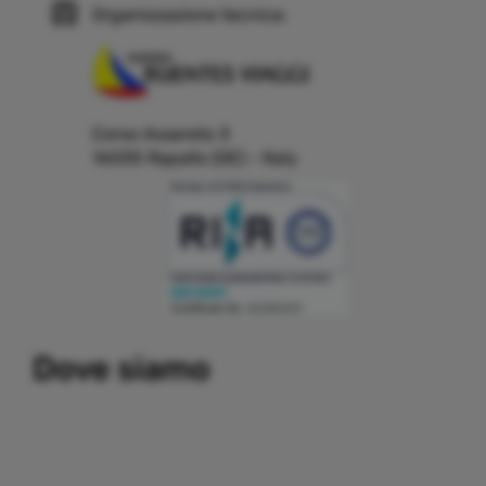
Organizzazione tecnica:
Corso Assereto 3
16035 Rapallo (GE) - Italy
Building a system that can simplify internal and external
Dove siamo
communication, thereby promoting the development and
growth of business relations with customers and partners.
Important partners:
replica watches
.