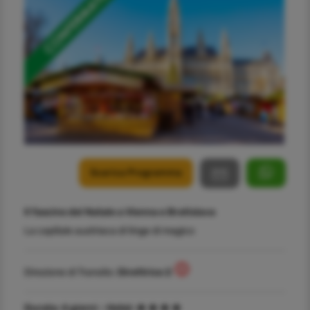
Scarica Programma
Il fascino del Natale a Vienna e Bratislava
La capitale austriaca di tinge di magico
Direzione di Transito:
Direttrice 2
Durata:
4 giorni -
Hotel: