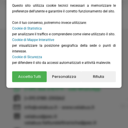
Questo sito utilizza cookie tecnici necessari a memorizzare le
preferenze dell'utente e garantire il corretto funzionamento del sito.
Con il tuo consenso, potremmo invece utilizzare:
Cookie di Statistica
per analizzare il traffico e comprendere come viene utilizzato il sito.
Velabus srl
Cookie di Mappe Interattive
Via Santa Maria del Campo 20
per visualizzare la posizione geografica della sede o punti di
16035 Rapallo (GE) - Italy
interesse.
Cookie di Sicurezza
P.I. / C.F.: IT01075220994
per difendere il sito da accessi automatizzati e attività malevole.
Rea: GE-355571
Cap. Versato: € 20.658,28
Accetta Tutti
Personalizza
Rifiuta
(+39) 0185 51306
(+39) 366 6151711 - solo WhatsApp
(+39) 0185 230262
info@velabus.it
- www.velabus.it
velabus@pec.it
velabus.fatturelettroniche@pec.it