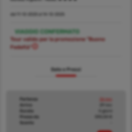
dal 11-12-2025 al 14-12-2025
VIAGGIO CONFERMATO
Tour valido per la promozione "Buono
Fedeltà"
Date e Prezzi
Partenza
26 nov
Arrivo
29 nov
Durata
4 giorni
Prezzo da
590,00 €
Sconto
-