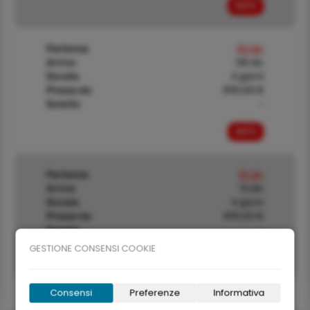
INFO
Partenza
05 dic
Arrivo
08 dic
Durata
4 giorni
Prezzo da
590,00 €
Sconto
-
INFO
Partenza
10 dic
Arrivo
13 dic
Durata
4 giorni
Prezzo da
590,00 €
Sconto
-
GESTIONE CONSENSI COOKIE
INFO
Consensi
Preferenze
Informativa