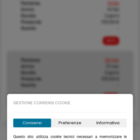
Partenza
13 feb
Arrivo
14 feb
Durata
2 giorni
Prezzo da
310,00 €
Sconto
-
INFO
Partenza
20 mar
Arrivo
21 mar
Durata
2 giorni
Prezzo da
310,00 €
Sconto
-
INFO
GESTIONE CONSENSI COOKIE
Consensi
Preferenze
Informativa
Questo sito utilizza cookie tecnici necessari a memorizzare le