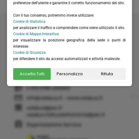
preferenze dell'utente e garantire il corretto funzionamento del sito.
Con il tuo consenso, potremmo invece utilizzare:
Velabus srl
Cookie di Statistica
Via Santa Maria del Campo 20
per analizzare il traffico e comprendere come viene utilizzato il sito.
Cookie di Mappe Interattive
16035 Rapallo (GE) - Italy
per visualizzare la posizione geografica della sede o punti di
P.I. / C.F.: IT01075220994
interesse.
Rea: GE-355571
Cookie di Sicurezza
Cap. Versato: € 20.658,28
per difendere il sito da accessi automatizzati e attività malevole.
(+39) 0185 51306
Accetta Tutti
Personalizza
Rifiuta
(+39) 366 6151711 - solo WhatsApp
(+39) 0185 230262
info@velabus.it
- www.velabus.it
velabus@pec.it
velabus.fatturelettroniche@pec.it
Organizzazione tecnica: