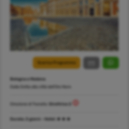
Scarica Programma
Bologna e Modena
Dalla Dotta alla città dell'Oro Nero
Direzione di Transito:
Direttrice 2
Durata:
2 giorni -
Hotel: