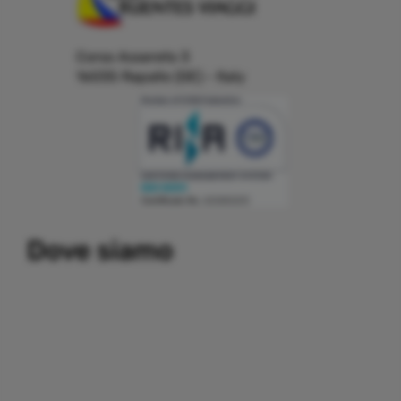
Corso Assereto 3
16035 Rapallo (GE) - Italy
Building a system that can simplify internal and external
Dove siamo
communication, thereby promoting the development and
growth of business relations with customers and partners.
Important partners:
replica watches
.