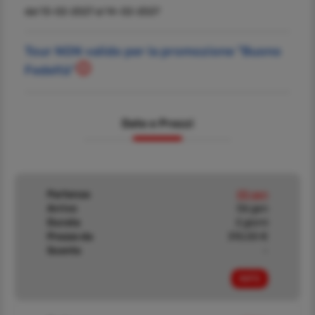
dal 13-02-2027 al 14-02-2027
Tour NON valido per la promozione "Buono
Fedeltà"
Date e Prezzi
Partenza
05 gen
Arrivo
06 gen
Durata
2 giorni
Prezzo da
310,00 €
Sconto
-
INFO