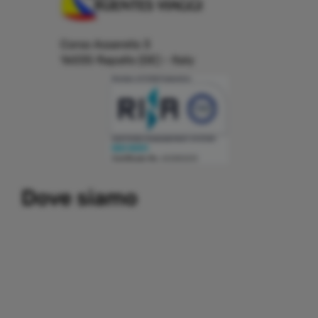
Corso Assereto 3
16035 Rapallo (GE) - Italy
Building a system that can simplify internal and external
Dove siamo
communication, thereby promoting the development and
growth of business relations with customers and partners.
Important partners:
replica watches
.