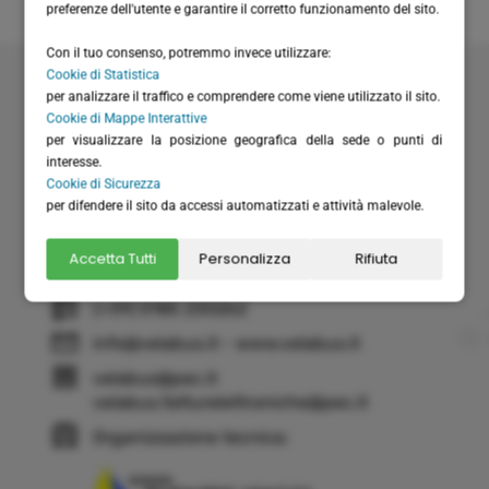
preferenze dell'utente e garantire il corretto funzionamento del sito.
Con il tuo consenso, potremmo invece utilizzare:
Velabus srl
Cookie di Statistica
Via Santa Maria del Campo 20
per analizzare il traffico e comprendere come viene utilizzato il sito.
16035 Rapallo (GE) - Italy
Cookie di Mappe Interattive
per visualizzare la posizione geografica della sede o punti di
P.I. / C.F.: IT01075220994
interesse.
Rea: GE-355571
Cookie di Sicurezza
Cap. Versato: € 20.658,28
per difendere il sito da accessi automatizzati e attività malevole.
(+39) 0185 51306
Accetta Tutti
Personalizza
Rifiuta
(+39) 366 6151711 - solo WhatsApp
(+39) 0185 230262
info@velabus.it
- www.velabus.it
velabus@pec.it
velabus.fatturelettroniche@pec.it
Organizzazione tecnica: