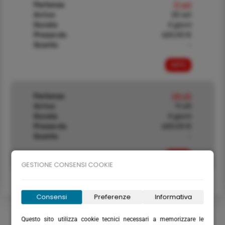
Partenza
17 set
Arrivo
20 set
Durata
4 giorni
Prezzo da
620,00 €
Sconto
-
INFO
Partenza
08 ott
Arrivo
11 ott
Durata
4 giorni
Prezzo da
620,00 €
Sconto
-
INFO
GESTIONE CONSENSI COOKIE
Consensi
Preferenze
Informativa
Questo sito utilizza cookie tecnici necessari a memorizzare le