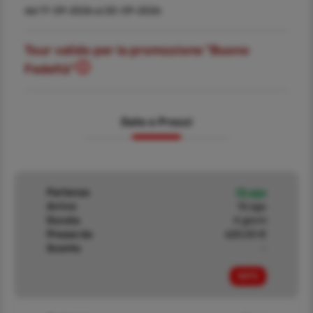
dal 17-09-2026 al 20-09-2026
Tour valido per la promozione "Buono
Fedeltà"
Date e Prezzi
Partenza
13 ago
Arrivo
16 ago
Durata
4 giorni
Prezzo da
620,00 €
Sconto
-
INFO