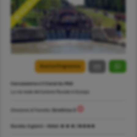
Scarica Programma
Carcassonne e il Canal du Midi
La via reale del turismo fluviale in Europa
Direzione di Transito:
Direttrice 3
Durata:
4 giorni -
Hotel:
/