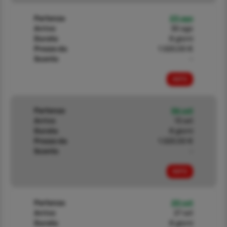
Partenza
23 ago
Arrivo
30 ago
Durata
8 giorni
Prezzo da
1.520,00 €
Sconto
-
INFO
Partenza
06 set
Arrivo
13 set
Durata
8 giorni
Prezzo da
1.520,00 €
Sconto
-
INFO
Partenza
20 set
Arrivo
27 set
Durata
8 giorni