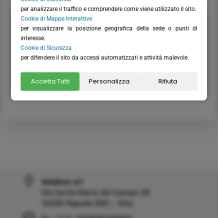
per analizzare il traffico e comprendere come viene utilizzato il sito.
Cookie di Mappe Interattive
Partenza
18 ott
per visualizzare la posizione geografica della sede o punti di
Arrivo
25 ott
interesse.
Durata
8 giorni
Cookie di Sicurezza
Prezzo da
1.520,00 €
per difendere il sito da accessi automatizzati e attività malevole.
Sconto
-
Accetta Tutti
Personalizza
Rifiuta
INFO
Velabus srl
Via Santa Maria del Campo 20
16035 Rapallo (GE) - Italy