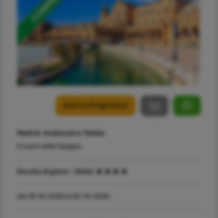
Scarica Programma
Madrid, Andalusia e Toledo
Il cuore della Spagna
Durata:
8 giorni -
Hotel:
dal 18-10-2026 al 25-10-2026