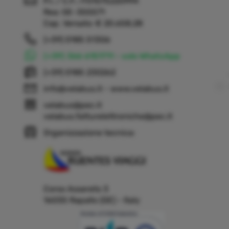
P.I. / C.F.: IT01075220994
Rea: GE-355571
Cap. Versato: € 20.658,28
(+39) 0185 51306
(+39) 366 6151711 - solo WhatsApp
(+39) 0185 230262
info@velabus.it
- www.velabus.it
velabus@pec.it
velabus.fatturelettroniche@pec.it
Organizzazione tecnica:
Corso Assereto 3
16035 Rapallo (GE) - Italy