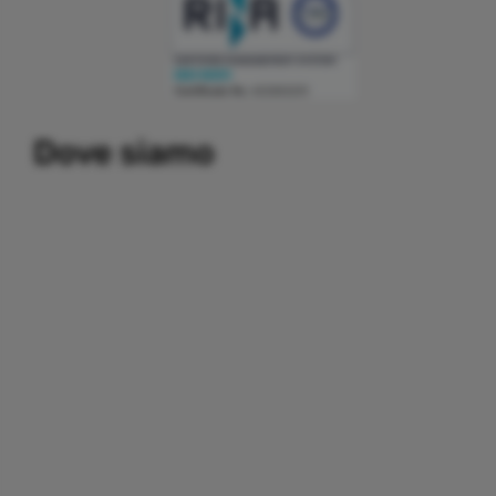
Building a system that can simplify internal and external
Dove siamo
communication, thereby promoting the development and
growth of business relations with customers and partners.
Important partners:
replica watches
.