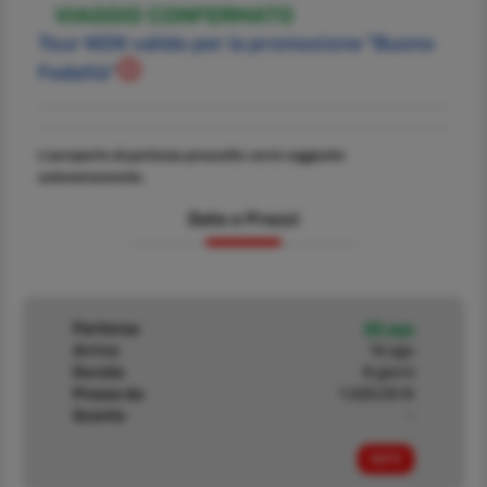
VIAGGIO CONFERMATO
Tour NON valido per la promozione "Buono
Fedeltà"
L'aeroporto di partenza prescelto verrà raggiunto
autonomamente.
Date e Prezzi
Partenza
09 ago
Arrivo
16 ago
Durata
8 giorni
Prezzo da
1.520,00 €
Sconto
-
INFO