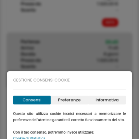
Prezzo da
1.520,00 €
Sconto
-
INFO
Partenza
04 ott
Arrivo
11 ott
Durata
8 giorni
Prezzo da
1.520,00 €
Sconto
-
INFO
GESTIONE CONSENSI COOKIE
Partenza
11 ott
Consensi
Preferenze
Informativa
Arrivo
18 ott
Durata
8 giorni
Questo sito utilizza cookie tecnici necessari a memorizzare le
Prezzo da
1.520,00 €
preferenze dell'utente e garantire il corretto funzionamento del sito.
Sconto
-
Con il tuo consenso, potremmo invece utilizzare:
INFO
Cookie di Statistica