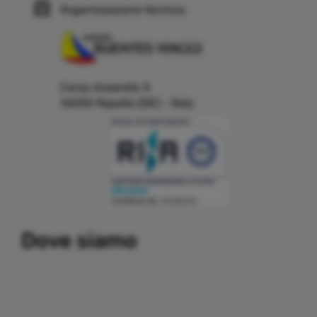
Organizzazione tecnica:
Corso Assereto 3
16035 Rapallo (GE) - Italy
Building a system that can simplify internal and external
Dove siamo
communication, thereby promoting the development and
growth of business relations with customers and partners.
Important partners:
replica watches
.