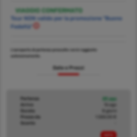
VIAGGIO CONFERMATO
Tour NON valido per la promozione "Buono
Fedeltà"
L'aeroporto di partenza prescelto verrà raggiunto
autonomamente.
Date e Prezzi
Partenza
09 ago
Arrivo
16 ago
Durata
8 giorni
Prezzo da
1.550,00 €
Sconto
-
INFO