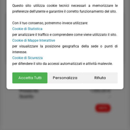
INFO
Questo sito utilizza cookie tecnici necessari a memorizzare le
preferenze dell'utente e garantire il corretto funzionamento del sito.
Partenza
11 ott
Con il tuo consenso, potremmo invece utilizzare:
Arrivo
18 ott
Cookie di Statistica
Durata
8 giorni
per analizzare il traffico e comprendere come viene utilizzato il sito.
Prezzo da
1.550,00 €
Cookie di Mappe Interattive
Sconto
-
per visualizzare la posizione geografica della sede o punti di
interesse.
INFO
Cookie di Sicurezza
per difendere il sito da accessi automatizzati e attività malevole.
Partenza
30 ott
Accetta Tutti
Personalizza
Rifiuta
Arrivo
06 nov
Durata
8 giorni
Prezzo da
1.550,00 €
Sconto
-
INFO