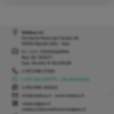
Velabus srl
Via Santa Maria del Campo 20
16035 Rapallo (GE) - Italy
P.I. / C.F.: IT01075220994
Rea: GE-355571
Cap. Versato: € 20.658,28
(+39) 0185 51306
(+39) 366 6151711 - solo WhatsApp
(+39) 0185 230262
info@velabus.it
- www.velabus.it
velabus@pec.it
velabus.fatturelettroniche@pec.it