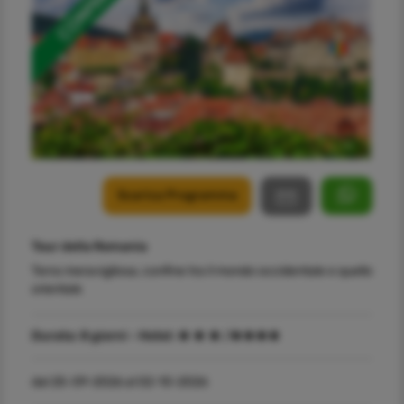
Scarica Programma
Tour della Romania
Terra meravigliosa, confine tra il mondo occidentale e quello
orientale
Durata:
8 giorni -
Hotel:
/
dal 25-09-2026 al 02-10-2026