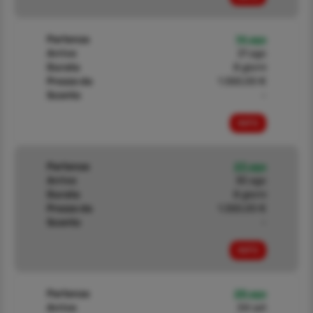
Partenza
14 ago
Arrivo
21 ago
Durata
8 giorni
Prezzo da
1.550,00 €
Sconto
-
INFO
Partenza
23 ago
Arrivo
30 ago
Durata
8 giorni
Prezzo da
1.550,00 €
Sconto
-
INFO
Partenza
28 ago
Arrivo
04 set