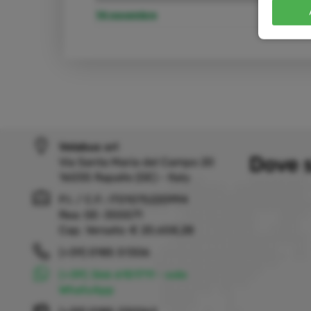
14 novembre
21 
Velabus srl
Dove 
Via Santa Maria del Campo 20
16035 Rapallo (GE) - Italy
P.I. / C.F.: IT01075220994
Rea: GE-355571
Cap. Versato: € 20.658,28
(+39) 0185 51306
(+39) 366 6151711 - solo
WhatsApp