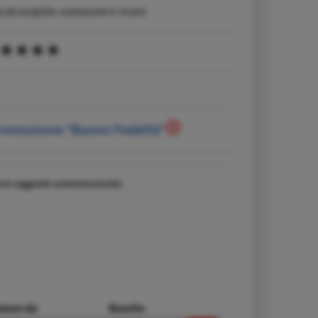
tta da scoprire, conoscere e vivere
promozione "Buono Fedeltà"
verrà raggiunto autonomamente.
ezzo da
Sconto