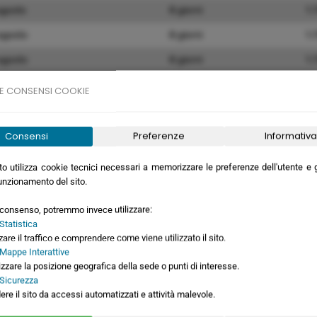
agosto
8 giorni
1.
agosto
8 giorni
1.
agosto
8 giorni
1.
settembre
8 giorni
1.
E CONSENSI COOKIE
settembre
8 giorni
1.
settembre
8 giorni
1.
Consensi
Preferenze
Informativa
settembre
8 giorni
1.
o utilizza cookie tecnici necessari a memorizzare le preferenze dell'utente e ga
unzionamento del sito.
ottobre
8 giorni
1.
ottobre
8 giorni
1.
o consenso, potremmo invece utilizzare:
Statistica
ottobre
8 giorni
1.
zare il traffico e comprendere come viene utilizzato il sito.
 Mappe Interattive
ottobre
8 giorni
1.
izzare la posizione geografica della sede o punti di interesse.
 Sicurezza
novembre
8 giorni
1.
ere il sito da accessi automatizzati e attività malevole.
novembre
8 giorni
1.