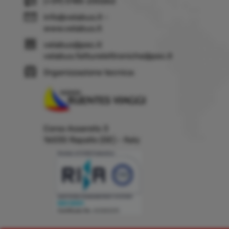
(+39) 0185 230262
info@velabus.it
-
www.velabus.it
velabus@pec.it
velabus.fatturelettroniche@pec.it
Organizzazione tecnica:
Corso Assereto 3
16035 Rapallo (GE) - Italy
Building a system that can simplify internal and