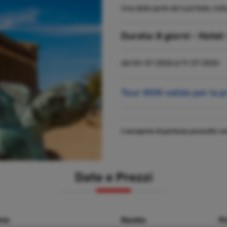
Una delle perle del sud Italia, tu
Durata:
8 giorni -
Hotel:
dal 04-07-2026 al 11-07-2026
Tour NON valido per la 
L'aeroporto di partenza prescelto 
Date e Prezzi
ivo
Durata
Pr