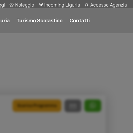
ggi
Noleggio
Incoming Liguria
Accesso Agenzia
uria
Turismo Scolastico
Contatti
Scarica Programma