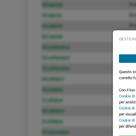
08 agosto
15 
15 agosto
22 
22 agosto
29 
29 agosto
05 
GESTION
05 settembre
12 
12 settembre
19 
19 settembre
26 
Questo sit
corretto f
03 ottobre
10 
10 ottobre
17 
Con il tu
Cookie di 
17 ottobre
24 
per analiz
Cookie di
24 ottobre
31 
per visual
Cookie di
31 ottobre
07 
per difend
07 novembre
14 