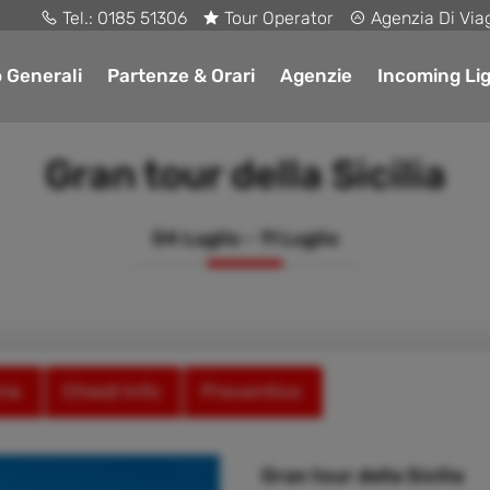
Tel.:
0185 51306
Tour Operator
Agenzia Di Via
o Generali
Partenze & Orari
Agenzie
Incoming Lig
Gran tour della Sicilia
04 Luglio - 11 Luglio
ria
Chiedi Info
Preventivo
Gran tour della Sicilia