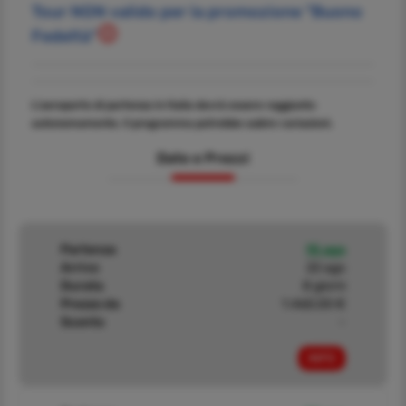
Tour NON valido per la promozione "Buono
Fedeltà"
L'aeroporto di partenza in Italia dovrà essere raggiunto
autonomamente. Il programma potrebbe subire variazioni.
Date e Prezzi
Partenza
15 ago
Arrivo
22 ago
Durata
8 giorni
Prezzo da
1.460,00 €
Sconto
-
INFO