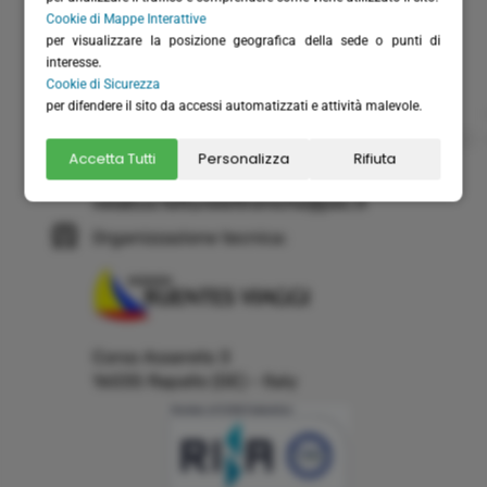
Cap. Versato: € 20.658,28
Cookie di Mappe Interattive
(+39) 0185 51306
per visualizzare la posizione geografica della sede o punti di
interesse.
(+39) 366 6151711 - solo WhatsApp
Cookie di Sicurezza
per difendere il sito da accessi automatizzati e attività malevole.
(+39) 0185 230262
info@velabus.it
- www.velabus.it
Accetta Tutti
Personalizza
Rifiuta
velabus@pec.it
velabus.fatturelettroniche@pec.it
Organizzazione tecnica:
Corso Assereto 3
16035 Rapallo (GE) - Italy