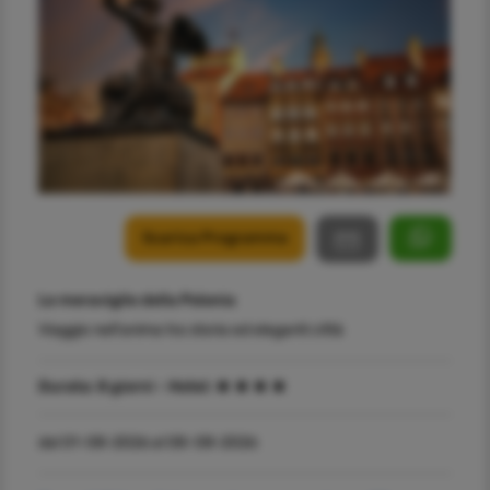
Scarica Programma
Le meraviglie della Polonia
Viaggio nell'anima tra storia ed eleganti città
Durata:
8 giorni -
Hotel:
dal 01-08-2026 al 08-08-2026