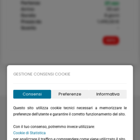
Partenza
29 ago
Arrivo
05 set
Durata
8 giorni
Prezzo da
1.490,00 €
Sconto
-
INFO
GESTIONE CONSENSI COOKIE
Consensi
Preferenze
Informativa
Velabus srl
Questo sito utilizza cookie tecnici necessari a memorizzare le
Via Santa Maria del Campo 20
preferenze dell'utente e garantire il corretto funzionamento del sito.
16035 Rapallo (GE) - Italy
Con il tuo consenso, potremmo invece utilizzare:
P.I. / C.F.: IT01075220994
Cookie di Statistica
Rea: GE-355571
per analizzare il traffico e comprendere come viene utilizzato il sito.